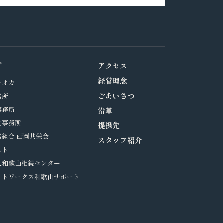
プ
アクセス
経営理念
シオカ
ごあいさつ
務所
事務所
沿革
士事務所
提携先
組合 西岡共栄会
スタッフ紹介
スト
人和歌山相続センター
ットワークス和歌山サポート