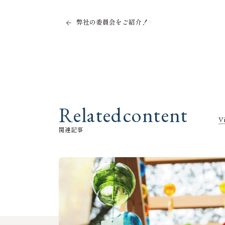
弊社の委員会をご紹介！
R
e
l
a
t
e
d
c
o
n
t
e
n
t
V
関
連
記
事