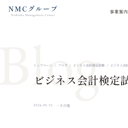
事業案内
本文までスキップする
Blog
トップページ
ブログ
ビジネス会計検定試験
ビジネス会
ビジネス会計検定
2024.05.31
その他