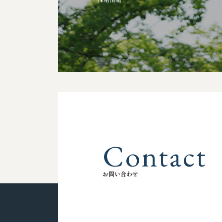
採
用
情
報
C
o
n
t
a
c
t
お
問
い
合
わ
せ