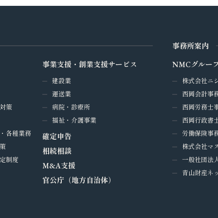
事務所案内
事業支援・創業支援サービス
NMCグルー
建設業
株式会社ニ
運送業
西岡会計事
対策
病院・診療所
西岡労務士
福祉・介護事業
西岡行政書
・各種業務
労働保険事務
確定申告
策
株式会社マ
相続相談
定制度
一般社団法
M&A支援
青山財産ネ
官公庁（地方自治体）