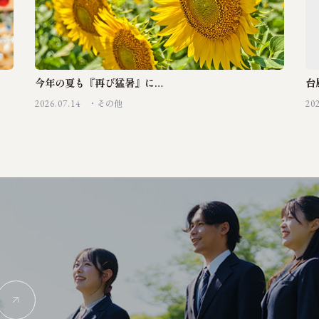
今年の夏も『再び猛暑』に…
台
2026.07.14
20
その他