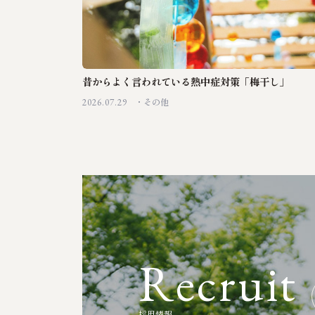
昔からよく言われている熱中症対策「梅干し」
2026.07.29
その他
R
e
c
r
u
i
t