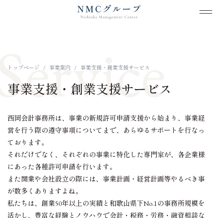
メ
メ
本文までスキップする
Service
トップページ
事業案内
事業支援・創業支援サービス
事業支援・創業支援サービス
西岡会計事務所は、事業の新規許可申請支援から始まり、事業経
営を行う際の遵守事項についてまで、あらゆるサポートを行なっ
ております。
それだけでなく、それぞれの事業に特化した専門家が、各企業様
にあった各種許可申請を行います。
また開業や会社設立の際には、事業計画・経営計画等やるべき事
が数多くありますよね。
私たちは、創業50年以上の実績と和歌山県下No.1の事務所規模を
活かし、豊富な経験とノウハウで会計・税務・労務・融資相談な