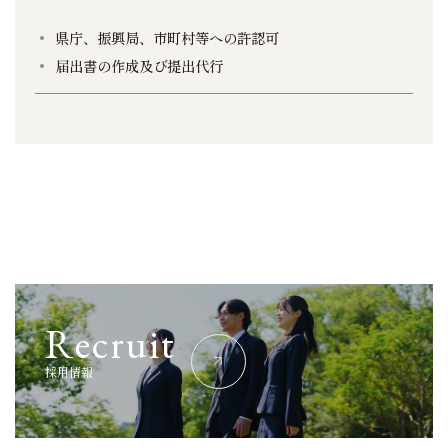
県庁、振興局、市町村等への許認可
届出書の作成及び提出代行
R
e
c
r
u
i
t
採
用
情
報