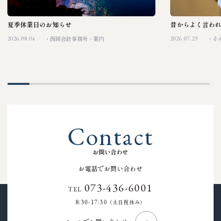
夏季休業日のお知らせ
昔からよく言わ
2026.08.04
2026.07.29
西岡会計事務所
案内
そ
C
o
n
t
a
c
t
お
問
い
合
わ
せ
お電話でお問い合わせ
073-436-6001
TEL
8:30-17:30
（土日祝休み）