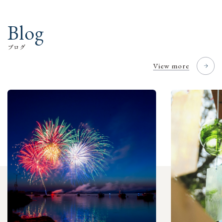
B
l
o
g
ブ
ロ
グ
View more