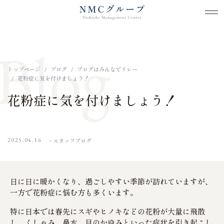
メ
メ
本文までスキップする
Blog
トップページ
ブログ
ブログはみんなでリレー
花粉症に気を付けましょう！
花粉症に気を付けましょう！
2025.04.16
スタッフブログ
日に日に暖かくなり、過ごしやすい季節が訪れていますが、
一方で花粉症に悩む方も多くいます。
特に日本では春先にスギやヒノキなどの花粉が大量に飛散
し、くしゃみ、鼻水、目のかゆみといった症状を引き起こし