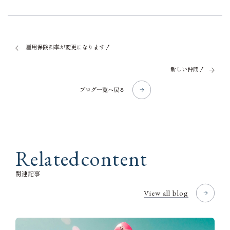
雇用保険料率が変更になります！
新しい仲間！
ブログ一覧へ戻る
R
e
l
a
t
e
d
c
o
n
t
e
n
t
関
連
記
事
View all blog