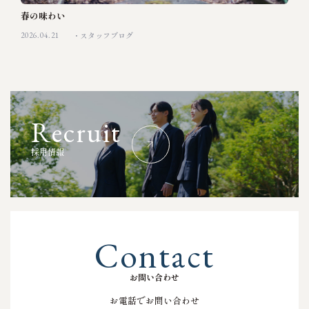
春の味わい
2026.04.21
スタッフブログ
R
e
c
r
u
i
t
採
用
情
報
C
o
n
t
a
c
t
お
問
い
合
わ
せ
お電話でお問い合わせ