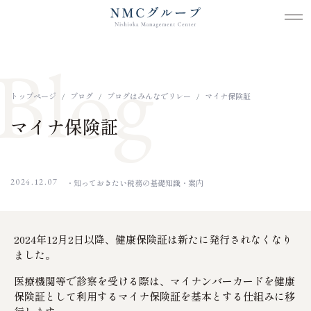
メ
メ
本文までスキップする
Blog
トップページ
ブログ
ブログはみんなでリレー
マイナ保険証
マイナ保険証
2024.12.07
知っておきたい税務の基礎知識
案内
2024年12月2日以降、健康保険証は新たに発行されなくなり
ました。
医療機関等で診察を受ける際は、マイナンバーカードを健康
保険証として利用するマイナ保険証を基本とする仕組みに移