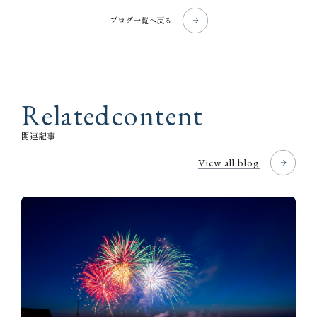
ブログ一覧へ戻る
R
e
l
a
t
e
d
c
o
n
t
e
n
t
関
連
記
事
View all blog