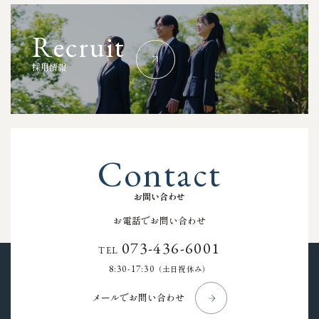
R
e
c
r
u
i
t
採
用
情
報
C
o
n
t
a
c
t
お
問
い
合
わ
せ
お電話でお問い合わせ
073-436-6001
TEL
8:30-17:30
（土日祝休み）
メールでお問い合わせ