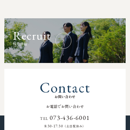
R
e
c
r
u
i
t
採
用
情
報
C
o
n
t
a
c
t
お
問
い
合
わ
せ
お電話でお問い合わせ
073-436-6001
TEL
8:30-17:30
（土日祝休み）