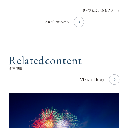
冬バテにご注意を！！
ブログ一覧へ戻る
R
e
l
a
t
e
d
c
o
n
t
e
n
t
関
連
記
事
View all blog