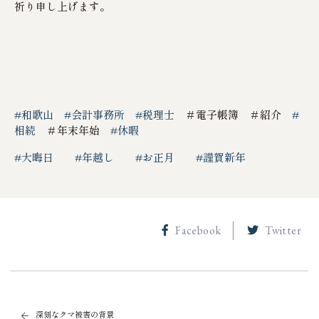
祈り申し上げます。
#和歌山
#会計事務所
#税理士
＃電子帳簿 ＃紹介
#
相続
＃年末年始
#休暇
#大晦日
#年越し
#お正月
#謹賀新年
Facebook
Twitter
深刻なクマ被害の背景