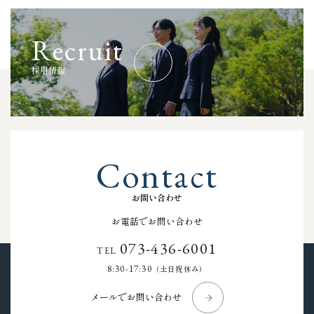
R
e
c
r
u
i
t
採
用
情
報
C
o
n
t
a
c
t
お
問
い
合
わ
せ
お電話でお問い合わせ
073-436-6001
TEL
8:30-17:30
（土日祝休み）
メールでお問い合わせ