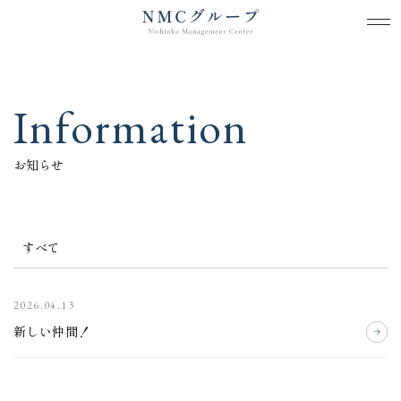
メ
メ
本文までスキップする
Information
お知らせ
すべて
2026.04.13
新しい仲間！