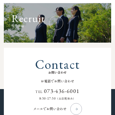
R
e
c
r
u
i
t
採
用
情
報
C
o
n
t
a
c
t
お
問
い
合
わ
せ
お電話でお問い合わせ
073-436-6001
TEL
8:30-17:30
（土日祝休み）
メールでお問い合わせ