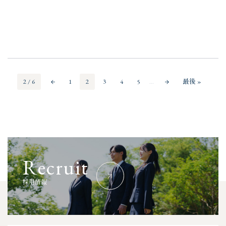
2 / 6
1
2
3
4
5
最後 »
...
R
e
c
r
u
i
t
採
用
情
報