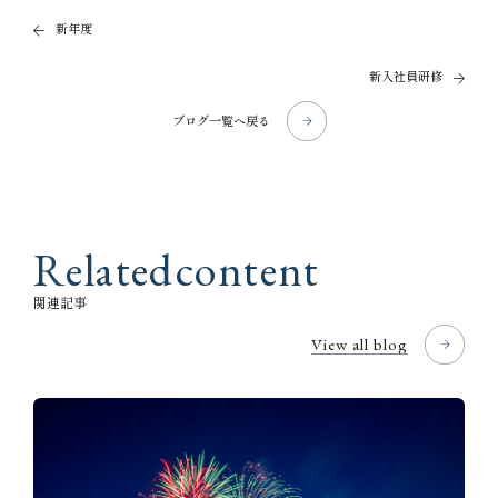
新年度
新入社員研修
ブログ一覧へ戻る
R
e
l
a
t
e
d
c
o
n
t
e
n
t
関
連
記
事
View all blog