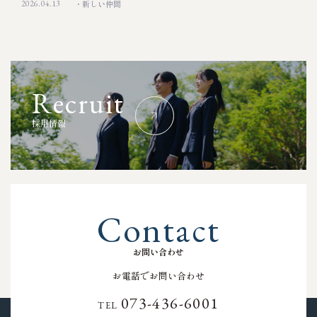
2026.04.13
新しい仲間
R
e
c
r
u
i
t
採
用
情
報
C
o
n
t
a
c
t
お
問
い
合
わ
せ
お電話でお問い合わせ
073-436-6001
TEL