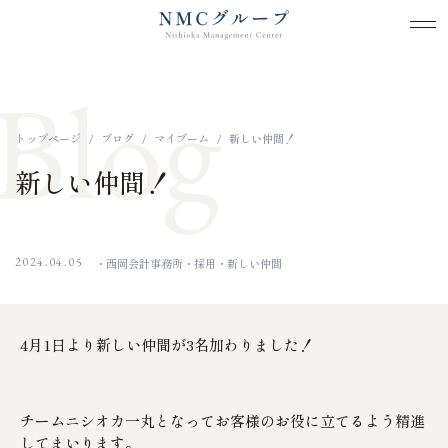
メ
メ
本文までスキップする
Blog
トップページ
ブログ
マイブーム
新しい仲間！
新しい仲間！
2024.04.05
西岡会計事務所
採用
新しい仲間
4月1日より新しい仲間が3名加わりました！
チームニシオカ一丸となってお客様のお役に立てるよう精進
してまいります。