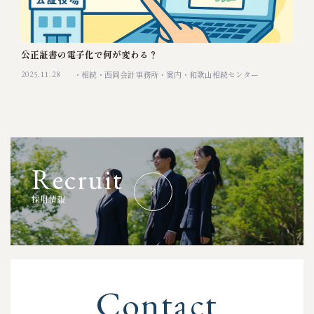
公正証書の電子化で何が変わる？
2025.11.28
相続
西岡会計事務所
案内
和歌山相続センター
R
e
c
r
u
i
t
採
用
情
報
C
o
n
t
a
c
t