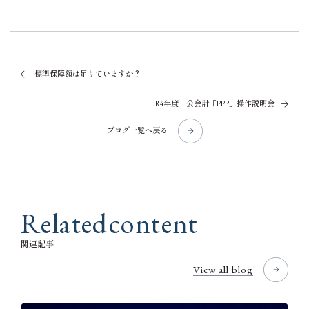
標準保障額は足りていますか？
R4年度 公会計「PPP」操作説明会
ブログ一覧へ戻る
R
e
l
a
t
e
d
c
o
n
t
e
n
t
関
連
記
事
View all blog