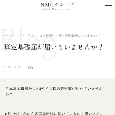
メ
メ
本文までスキップする
Blog
トップページ
ブログ
会計事務所
算定基礎届が届いていませんか？
算定基礎届が届いていませんか？
2022.06.29
案内
日本年金機構からA4サイズ程の茶封筒が届いていません
か？
6月中旬ごろから各事業所様に届いているかと思います。