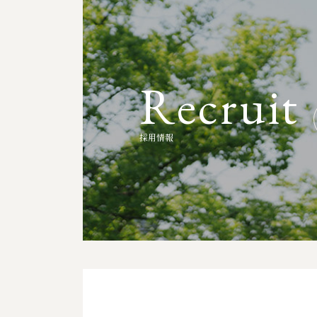
R
e
c
r
u
i
t
採
用
情
報