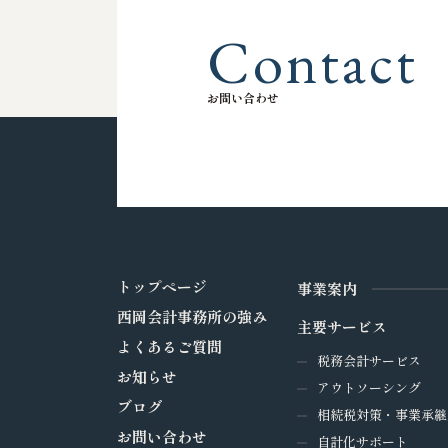
C
o
n
t
a
c
t
お
問
い
合
わ
せ
トップページ
事業案内
西岡会計事務所の強み
主要サービス
よくあるご質問
税務会計サービス
お知らせ
アウトソーシング
ブログ
相続税対策・事業承継
お問い合わせ
自計化サポート