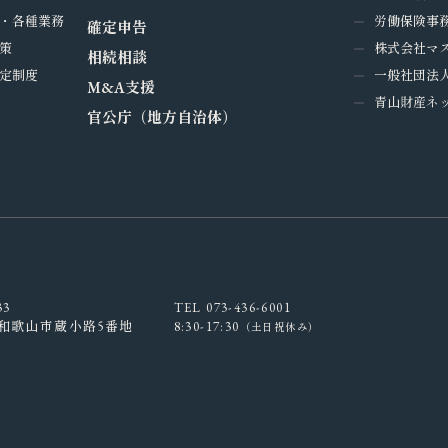
・各種業務
労働保険事務
確定申告
策
株式会社マ
相続相談
定制度
一般社団法
M&A支援
青山財産ネ
官公庁（地方自治体）
33
TEL 073-436-6001
和歌山市蔵小路5番地
8:30-17:30
（土日祝休み）