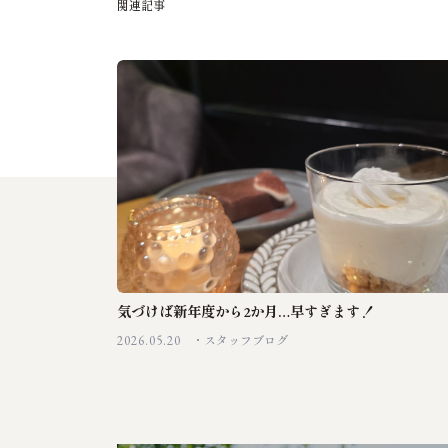
関
連
記
事
気づけば新年度から2か月…早すぎます！
2026.05.20
スタッフブログ