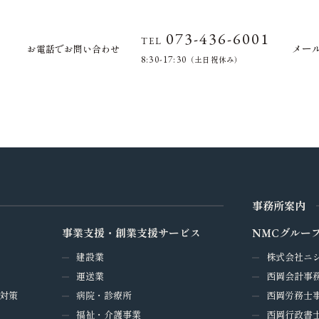
073-436-6001
TEL
メー
お電話でお問い合わせ
8:30-17:30
（土日祝休み）
事務所案内
事業支援・創業支援サービス
NMCグルー
建設業
株式会社ニ
運送業
西岡会計事
対策
病院・診療所
西岡労務士
福祉・介護事業
西岡行政書