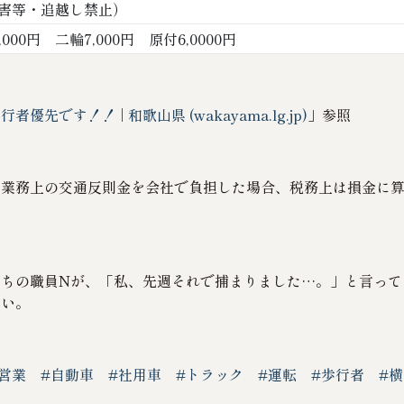
妨害等・追越し禁止）
,000円 二輪7,000円 原付6,0000円
優先です！！ | 和歌山県 (wakayama.lg.jp)
」参照
る業務上の交通反則金を会社で負担した場合、税務上は損金に
うちの職員Nが、「私、先週それで捕まりました…。」と言って
さい。
#営業
#自動車
#社用車
#トラック
#運転
#歩行者
#