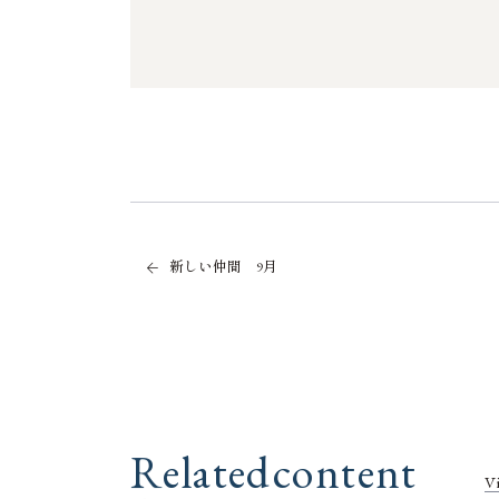
新しい仲間 9月
R
e
l
a
t
e
d
c
o
n
t
e
n
t
V