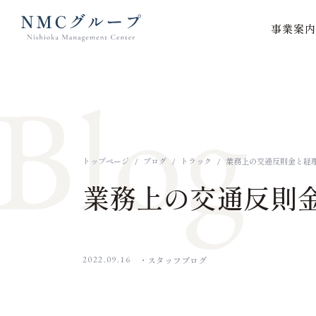
事業案内
本文までスキップする
Blog
トップページ
ブログ
トラック
業務上の交通反則金と経
業務上の交通反則
2022.09.16
スタッフブログ