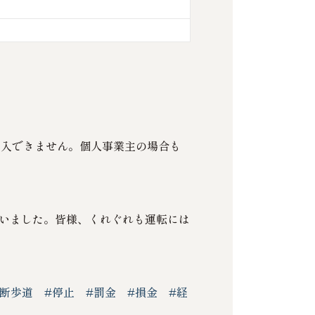
算入できません。個人事業主の場合も
いました。皆様、くれぐれも運転には
横断歩道
#停止
#罰金
#損金
#経