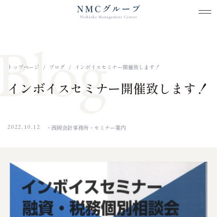
メ
メ
本文までスキップする
Blog
トップページ
ブログ
インボイスセミナー開催致します！
インボイスセミナー開催致します！
2022.10.12
西岡会計事務所
セミナー案内