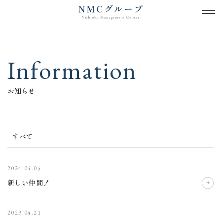
メ
メ
本文までスキップする
Information
お知らせ
すべて
2024.04.05
新しい仲間！
2023.04.21