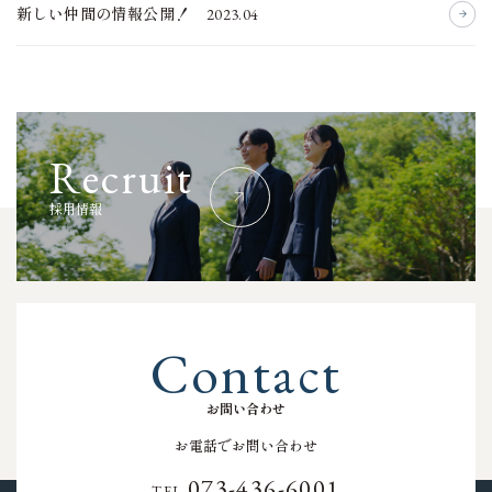
新しい仲間の情報公開！ 2023.04
R
e
c
r
u
i
t
採
用
情
報
C
o
n
t
a
c
t
お
問
い
合
わ
せ
お電話でお問い合わせ
073-436-6001
TEL