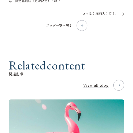
算定基礎届（定時決定）とは？
まもなく梅雨入りです。
ブログ一覧へ戻る
R
e
l
a
t
e
d
c
o
n
t
e
n
t
関
連
記
事
View all blog