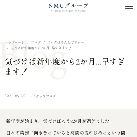
メ
メ
本文までスキップする
Blog
トップページ
ブログ
ブログはみんなでリレー
気づけば新年度から2か月…早すぎます！
気づけば新年度から2か月…早すぎ
ます！
2026.05.20
スタッフブログ
新年度が始まり、気づけばもう2か月が過ぎました。
日々の業務に向き合っていると時間の流れはあっという間