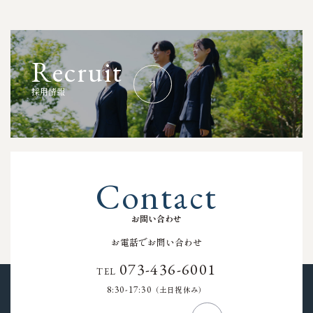
R
e
c
r
u
i
t
採
用
情
報
C
o
n
t
a
c
t
お
問
い
合
わ
せ
お電話でお問い合わせ
073-436-6001
TEL
8:30-17:30
（土日祝休み）