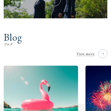
採
用
情
報
B
l
o
g
ブ
ロ
グ
View more