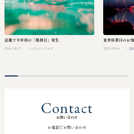
近畿で今年初の「酷暑日」発生
夏季休業日のお
2026.08.07
2026.08.04
スタッフブログ
西
C
o
n
t
a
c
t
お
問
い
合
わ
せ
お電話でお問い合わせ