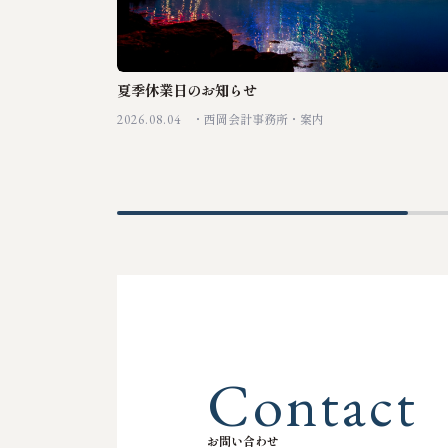
夏季休業日のお知らせ
2026.08.04
西岡会計事務所
案内
C
o
n
t
a
c
t
お
問
い
合
わ
せ