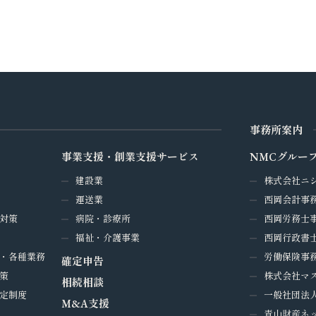
事務所案内
事業支援・創業支援サービス
NMCグルー
建設業
株式会社ニ
運送業
西岡会計事
対策
病院・診療所
西岡労務士
福祉・介護事業
西岡行政書
・各種業務
労働保険事務
確定申告
策
株式会社マ
相続相談
定制度
一般社団法
M&A支援
青山財産ネ