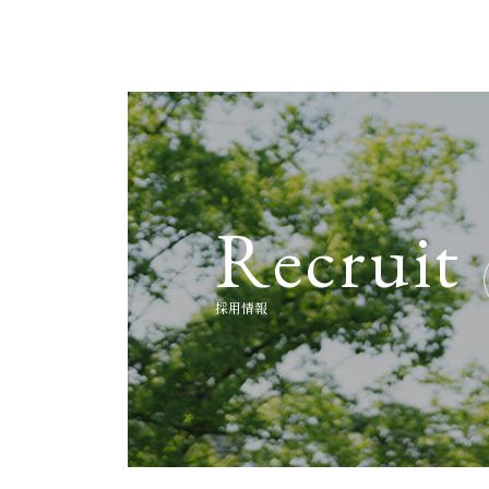
R
e
c
r
u
i
t
採
用
情
報