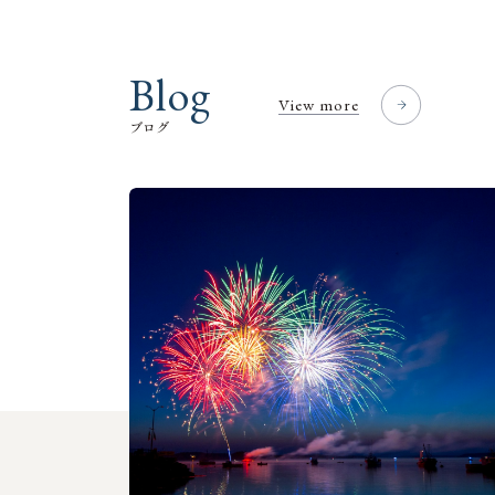
B
l
o
g
View more
ブ
ロ
グ