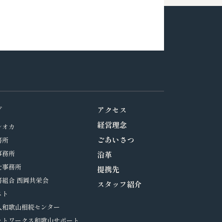
プ
アクセス
経営理念
シオカ
ごあいさつ
務所
事務所
沿革
士事務所
提携先
組合 西岡共栄会
スタッフ紹介
スト
人和歌山相続センター
ットワークス和歌山サポート