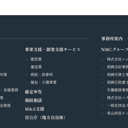
事務所案内
事業支援・創業支援サービス
NMCグルー
建設業
株式会社ニ
運送業
西岡会計事
対策
病院・診療所
西岡労務士
福祉・介護事業
西岡行政書
・各種業務
労働保険事務
確定申告
策
株式会社マ
相続相談
定制度
一般社団法
M&A支援
青山財産ネ
官公庁（地方自治体）