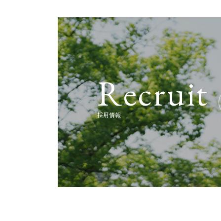
R
e
c
r
u
i
t
採
用
情
報