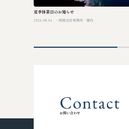
夏季休業日のお知らせ
2026.08.04
西岡会計事務所
案内
C
o
n
t
a
c
t
お
問
い
合
わ
せ