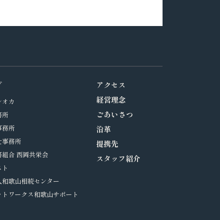
プ
アクセス
経営理念
シオカ
ごあいさつ
務所
事務所
沿革
士事務所
提携先
組合 西岡共栄会
スタッフ紹介
スト
人和歌山相続センター
ットワークス和歌山サポート