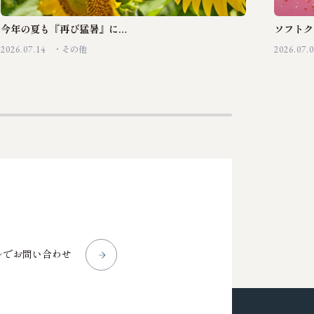
今年の夏も『再び猛暑』に…
ソフトク
2026.07.14
2026.07.
その他
ルでお問い合わせ