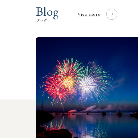
B
l
o
g
View more
ブ
ロ
グ