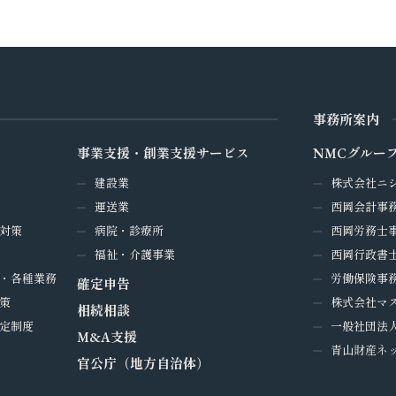
事務所案内
事業支援・創業支援サービス
NMCグルー
建設業
株式会社ニ
運送業
西岡会計事
対策
病院・診療所
西岡労務士
福祉・介護事業
西岡行政書
・各種業務
労働保険事務
確定申告
策
株式会社マ
相続相談
定制度
一般社団法
M&A支援
青山財産ネ
官公庁（地方自治体）