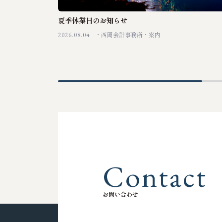
夏季休業日のお知らせ
2026.08.04
西岡会計事務所
案内
C
o
n
t
a
c
t
お
問
い
合
わ
せ