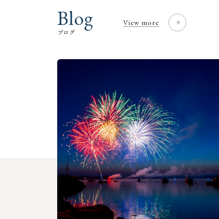
B
l
o
g
View more
ブ
ロ
グ