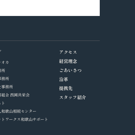
プ
アクセス
経営理念
シオカ
ごあいさつ
務所
事務所
沿革
士事務所
提携先
組合 西岡共栄会
スタッフ紹介
スト
人和歌山相続センター
ットワークス和歌山サポート