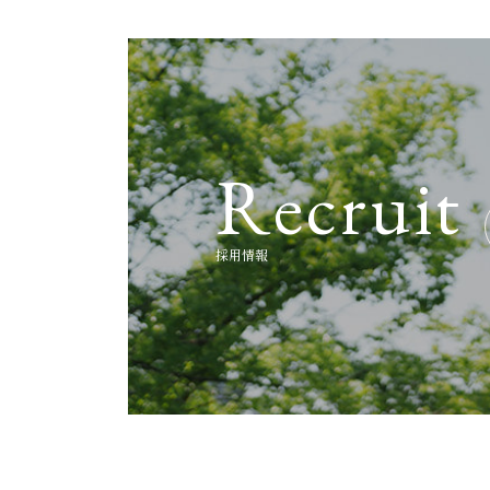
R
e
c
r
u
i
t
採
用
情
報