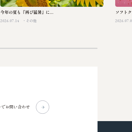
今年の夏も『再び猛暑』に…
ソフトク
2026.07.14
2026.07.
その他
ルでお問い合わせ