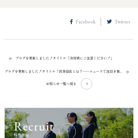
Facebook
Twitter
ブログを更新しました！タイトル「冷房病にご注意ください！」
ブログを更新しました！タイトル「民事信託とは？――ニュースで注目を集めた制度をやさしく解説 ～後半～」
お知らせ一覧へ戻る
R
e
c
r
u
i
t
採
用
情
報