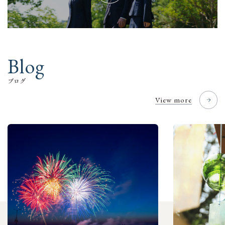
B
l
o
g
ブ
ロ
グ
View more