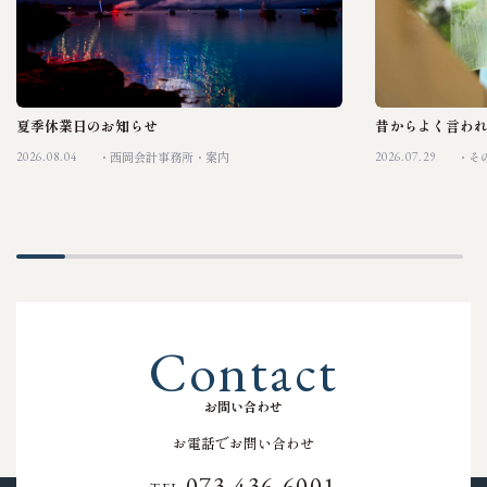
夏季休業日のお知らせ
昔からよく言わ
2026.08.04
2026.07.29
西岡会計事務所
案内
そ
C
o
n
t
a
c
t
お
問
い
合
わ
せ
お電話でお問い合わせ
073-436-6001