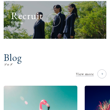
R
e
c
r
u
i
t
採
用
情
報
B
l
o
g
ブ
ロ
グ
View more