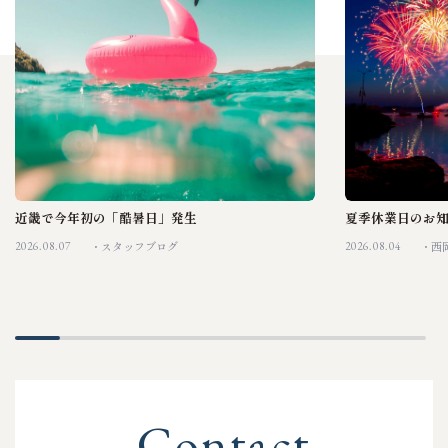
近畿で今年初の「酷暑日」発生
夏季休業日のお
2026.08.07
2026.08.04
スタッフブログ
西
C
o
n
t
a
c
t