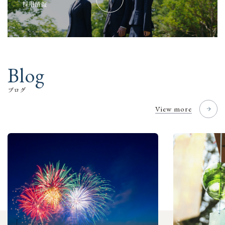
採
用
情
報
B
l
o
g
ブ
ロ
グ
View more