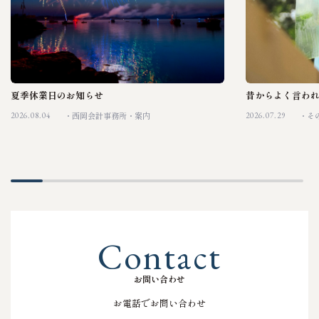
夏季休業日のお知らせ
昔からよく言わ
2026.08.04
2026.07.29
西岡会計事務所
案内
そ
C
o
n
t
a
c
t
お
問
い
合
わ
せ
お電話でお問い合わせ