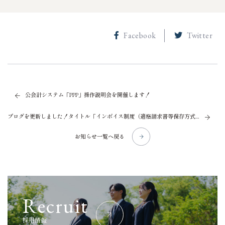
Facebook
Twitter
公会計システム「PPP」操作説明会を開催します！
ブログを更新しました！タイトル「インボイス制度（適格請求書等保存方式）」
お知らせ一覧へ戻る
R
e
c
r
u
i
t
採
用
情
報