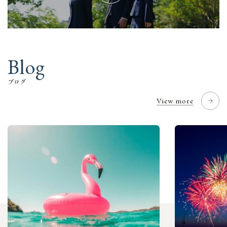
B
l
o
g
ブ
ロ
グ
View more