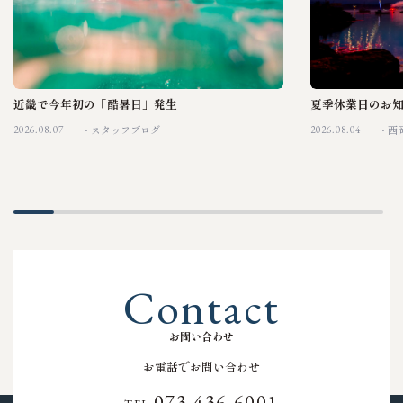
近畿で今年初の「酷暑日」発生
夏季休業日のお
2026.08.07
2026.08.04
スタッフブログ
西
C
o
n
t
a
c
t
お
問
い
合
わ
せ
お電話でお問い合わせ
073-436-6001