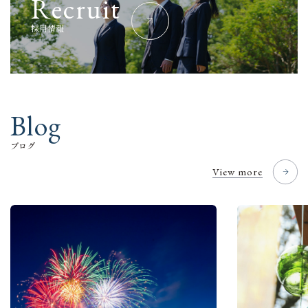
R
e
c
r
u
i
t
採
用
情
報
B
l
o
g
ブ
ロ
グ
View more