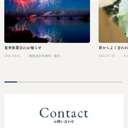
夏季休業日のお知らせ
昔からよく言わ
2026.08.04
2026.07.29
西岡会計事務所
案内
そ
C
o
n
t
a
c
t
お
問
い
合
わ
せ